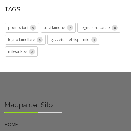
TAGS
promozioni
travi lamone
legno strutturale
9
7
6
legno lamellare
gazzetta del risparmio
5
4
milwaukee
2
Mappa del Sito
HOME