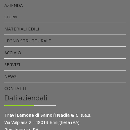
AZIENDA
STORIA
MATERIALI EDILI
LEGNO STRUTTURALE
ACCIAIO
SERVIZI
NEWS
CONTATTI
Dati aziendali
Travi Lamone di Samorì Nadia & C. s.a.s.
Via Valpiana 2 - 48013 Brisighella (RA)
Reg. Imprese RA