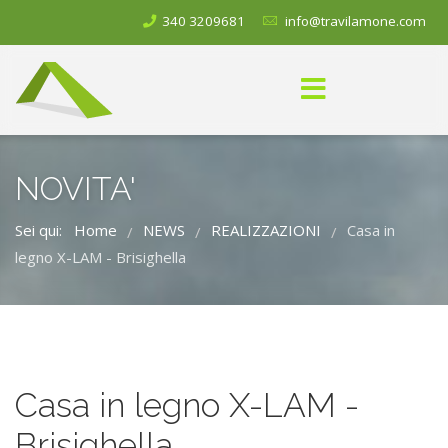
340 3209681
info@travilamone.com
NOVITA'
Sei qui:
Home
NEWS
REALIZZAZIONI
Casa in
/
/
/
legno X-LAM - Brisighella
Casa in legno X-LAM -
Brisighella