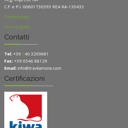
C.F. e P.I. 00601730393 REA RA-130433
Cookie policy
Privacy policy
Contatti
Tel:
+39
3
40 3209681
Fax:
+39 0546 88129
Email:
info@travilamone.com
Certificazioni