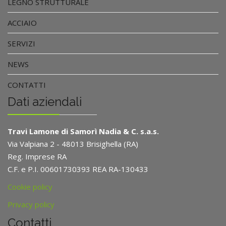
LEGNO STRUTTURALE
ACCIAIO
SERVIZI
NEWS
CONTATTI
Dati aziendali
Travi Lamone di Samorì Nadia & C. s.a.s.
Via Valpiana 2 - 48013 Brisighella (RA)
Reg. Imprese RA
C.F. e P.I. 00601730393 REA RA-130433
Cookie policy
Privacy policy
Contatti